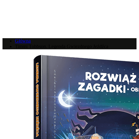
Główna
Timmi Tobbson. Legenda Gwiezdnego Jeźdźca