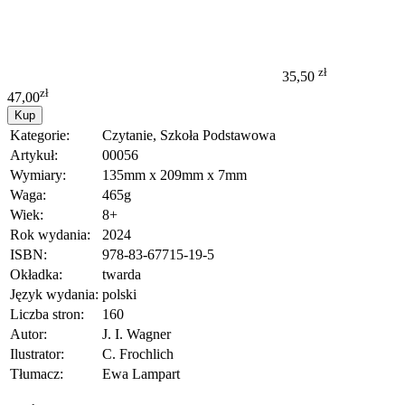
zł
35,50
zł
47,00
Kup
Kategorie:
Czytanie, Szkoła Podstawowa
Artykuł:
00056
Wymiary:
135mm x 209mm x 7mm
Waga:
465g
Wiek:
8+
Rok wydania:
2024
ISBN:
978-83-67715-19-5
Okładka:
twarda
Język wydania:
polski
Liczba stron:
160
Autor:
J. I. Wagner
Ilustrator:
C. Frochlich
Tłumacz:
Ewa Lampart