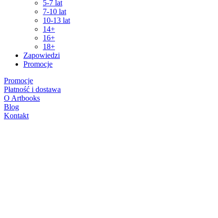
5-7 lat
7-10 lat
10-13 lat
14+
16+
18+
Zapowiedzi
Promocje
Promocje
Płatność i dostawa
O Artbooks
Blog
Kontakt