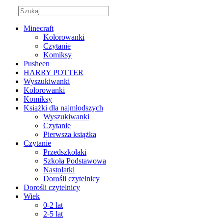
Minecraft
Kolorowanki
Czytanie
Komiksy
Pusheen
HARRY POTTER
Wyszukiwanki
Kolorowanki
Komiksy
Książki dla najmłodszych
Wyszukiwanki
Czytanie
Pierwsza książka
Czytanie
Przedszkolaki
Szkoła Podstawowa
Nastolatki
Dorośli czytelnicy
Dorośli czytelnicy
Wiek
0-2 lat
2-5 lat