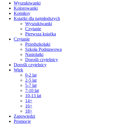
Wyszukiwanki
Kolorowanki
Komiksy
Książki dla najmłodszych
Wyszukiwanki
Czytanie
Pierwsza książka
Czytanie
Przedszkolaki
Szkoła Podstawowa
Nastolatki
Dorośli czytelnicy
Dorośli czytelnicy
Wiek
0-2 lat
2-5 lat
5-7 lat
7-10 lat
10-13 lat
14+
16+
18+
Zapowiedzi
Promocje