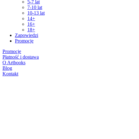
5-7 lat
7-10 lat
10-13 lat
14+
16+
18+
Zapowiedzi
Promocje
Promocje
Płatność i dostawa
O Artbooks
Blog
Kontakt