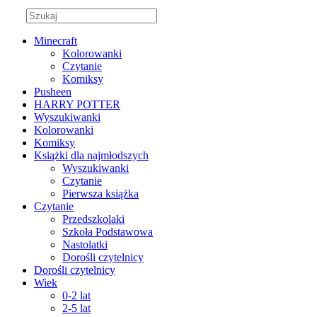
Minecraft
Kolorowanki
Czytanie
Komiksy
Pusheen
HARRY POTTER
Wyszukiwanki
Kolorowanki
Komiksy
Książki dla najmłodszych
Wyszukiwanki
Czytanie
Pierwsza książka
Czytanie
Przedszkolaki
Szkoła Podstawowa
Nastolatki
Dorośli czytelnicy
Dorośli czytelnicy
Wiek
0-2 lat
2-5 lat