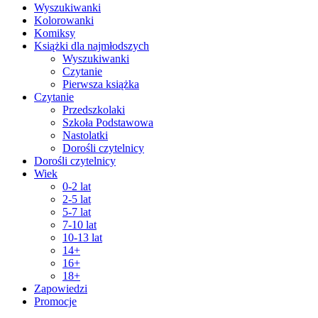
Wyszukiwanki
Kolorowanki
Komiksy
Książki dla najmłodszych
Wyszukiwanki
Czytanie
Pierwsza książka
Czytanie
Przedszkolaki
Szkoła Podstawowa
Nastolatki
Dorośli czytelnicy
Dorośli czytelnicy
Wiek
0-2 lat
2-5 lat
5-7 lat
7-10 lat
10-13 lat
14+
16+
18+
Zapowiedzi
Promocje