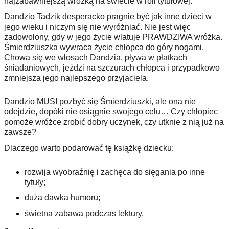
najzabawniejszą wróżką na świecie w roli tytułowej.
Dandzio Tadzik desperacko pragnie być jak inne dzieci w 
jego wieku i niczym się nie wyróżniać. Nie jest więc 
zadowolony, gdy w jego życie wlatuje PRAWDZIWA wróżka. 
Śmierdziuszka wywraca życie chłopca do góry nogami. 
Chowa się we włosach Dandzia, pływa w płatkach 
śniadaniowych, jeździ na szczurach chłopca i przypadkowo 
zmniejsza jego najlepszego przyjaciela.
Dandzio MUSI pozbyć się Śmierdziuszki, ale ona nie 
odejdzie, dopóki nie osiągnie swojego celu… Czy chłopiec 
pomoże wróżce zrobić dobry uczynek, czy utknie z nią już na 
zawsze?
Dlaczego warto podarować tę książkę dziecku:
rozwija wyobraźnię i zachęca do sięgania po inne 
tytuły;
duża dawka humoru;
świetna zabawa podczas lektury.