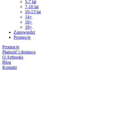
5-7 lat
7-10 lat
10-13 lat
14+
16+
18+
Zapowiedzi
Promocje
Promocje
Płatność i dostawa
O Artbooks
Blog
Kontakt