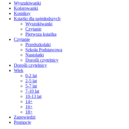
Wyszukiwanki
Kolorowanki
Komiksy
Książki dla najmłodszych
Wyszukiwanki
Czytanie
Pierwsza książka
Czytanie
Przedszkolaki
Szkoła Podstawowa
Nastolatki
Dorośli czytelnicy
Dorośli czytelnicy
Wiek
0-2 lat
2-5 lat
5-7 lat
7-10 lat
10-13 lat
14+
16+
18+
Zapowiedzi
Promocje