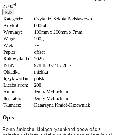
zł
25,00
Kup
Kategorie:
Czytanie, Szkoła Podstawowa
Artykuł:
00064
Wymiary:
130mm x 200mm x 7mm
Waga:
200g
Wiek:
7+
Papier:
offset
Rok wydania:
2026
ISBN:
978-83-67715-28-7
Okładka:
miękka
Język wydania:
polski
Liczba stron:
208
Autor:
Jenny McLachlan
Ilustrator:
Jenny McLachlan
Tłumacz:
Katarzyna Kmieć-Krzewniak
Opis
Pełna śmiechu, kipiąca rysunkami opowieść z 