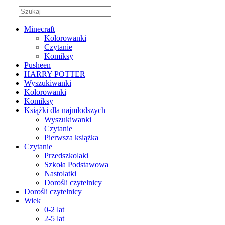
Minecraft
Kolorowanki
Czytanie
Komiksy
Pusheen
HARRY POTTER
Wyszukiwanki
Kolorowanki
Komiksy
Książki dla najmłodszych
Wyszukiwanki
Czytanie
Pierwsza książka
Czytanie
Przedszkolaki
Szkoła Podstawowa
Nastolatki
Dorośli czytelnicy
Dorośli czytelnicy
Wiek
0-2 lat
2-5 lat