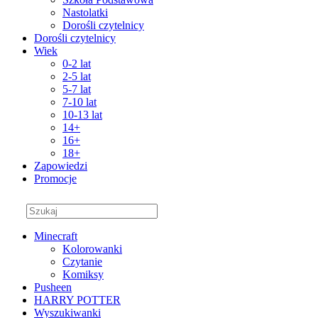
Nastolatki
Dorośli czytelnicy
Dorośli czytelnicy
Wiek
0-2 lat
2-5 lat
5-7 lat
7-10 lat
10-13 lat
14+
16+
18+
Zapowiedzi
Promocje
Minecraft
Kolorowanki
Czytanie
Komiksy
Pusheen
HARRY POTTER
Wyszukiwanki