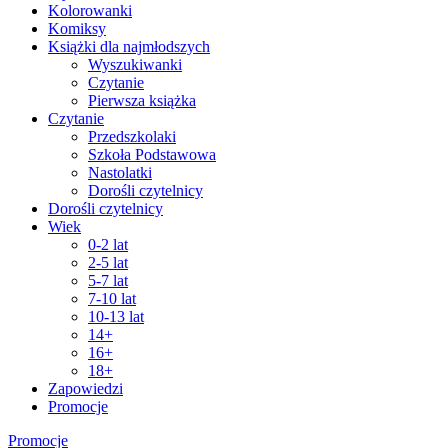
Kolorowanki
Komiksy
Książki dla najmłodszych
Wyszukiwanki
Czytanie
Pierwsza książka
Czytanie
Przedszkolaki
Szkoła Podstawowa
Nastolatki
Dorośli czytelnicy
Dorośli czytelnicy
Wiek
0-2 lat
2-5 lat
5-7 lat
7-10 lat
10-13 lat
14+
16+
18+
Zapowiedzi
Promocje
Promocje