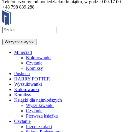
Telefon czynny: od poniedziałku do piątku, w godz. 9.00-17.00
+48 798 839 288
Wszystkie wyniki
Minecraft
Kolorowanki
Czytanie
Komiksy
Pusheen
HARRY POTTER
Wyszukiwanki
Kolorowanki
Komiksy
Książki dla najmłodszych
Wyszukiwanki
Czytanie
Pierwsza książka
Czytanie
Przedszkolaki
Szkoła Podstawowa