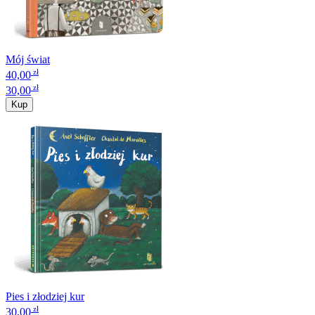
Mój świat
zł
40,00
zł
30,00
Kup
Pies i złodziej kur
zł
30,00