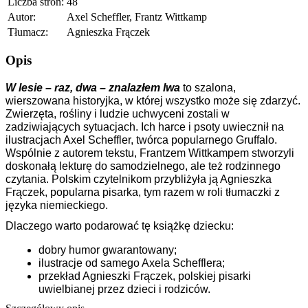
Liczba stron:
48
Autor:
Axel Scheffler, Frantz Wittkamp
Tłumacz:
Agnieszka Frączek
Opis
W lesie – raz, dwa – znalazłem lwa
 to szalona, 
wierszowana historyjka, w której wszystko może się zdarzyć. 
Zwierzęta, rośliny i ludzie uchwyceni zostali w 
zadziwiających sytuacjach. Ich harce i psoty uwiecznił na 
ilustracjach Axel Scheffler, twórca popularnego Gruffalo. 
Wspólnie z autorem tekstu, Frantzem Wittkampem stworzyli 
doskonałą lekturę do samodzielnego, ale też rodzinnego 
czytania. Polskim czytelnikom przybliżyła ją Agnieszka 
Frączek, popularna pisarka, tym razem w roli tłumaczki z 
języka niemieckiego.
Dlaczego warto podarować tę książkę dziecku:
dobry humor gwarantowany;
ilustracje od samego Axela Schefflera;
przekład Agnieszki Frączek, polskiej pisarki 
uwielbianej przez dzieci i rodziców.