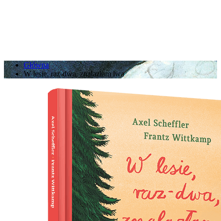
Główna
W lesie, raz-dwa, znalazłam lwa