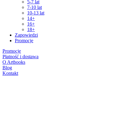
5-7 lat
7-10 lat
10-13 lat
14+
16+
18+
Zapowiedzi
Promocje
Promocje
Płatność i dostawa
O Artbooks
Blog
Kontakt