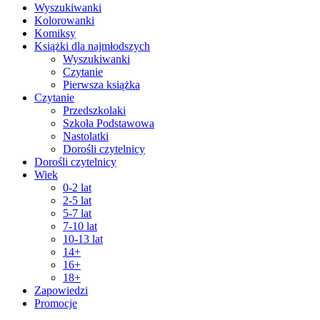
Wyszukiwanki
Kolorowanki
Komiksy
Książki dla najmłodszych
Wyszukiwanki
Czytanie
Pierwsza książka
Czytanie
Przedszkolaki
Szkoła Podstawowa
Nastolatki
Dorośli czytelnicy
Dorośli czytelnicy
Wiek
0-2 lat
2-5 lat
5-7 lat
7-10 lat
10-13 lat
14+
16+
18+
Zapowiedzi
Promocje