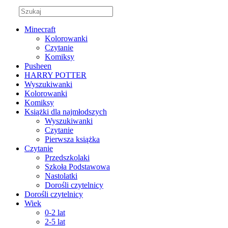
Minecraft
Kolorowanki
Czytanie
Komiksy
Pusheen
HARRY POTTER
Wyszukiwanki
Kolorowanki
Komiksy
Książki dla najmłodszych
Wyszukiwanki
Czytanie
Pierwsza książka
Czytanie
Przedszkolaki
Szkoła Podstawowa
Nastolatki
Dorośli czytelnicy
Dorośli czytelnicy
Wiek
0-2 lat
2-5 lat