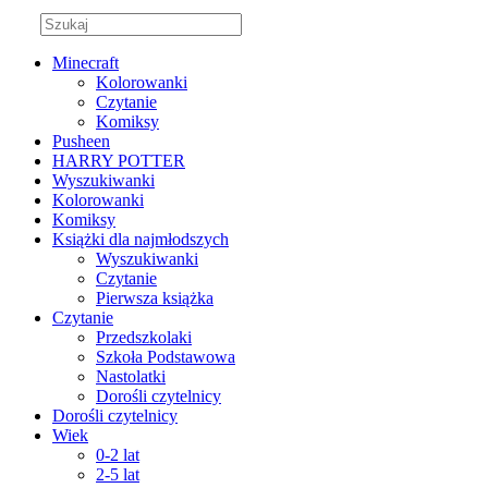
Minecraft
Kolorowanki
Czytanie
Komiksy
Pusheen
HARRY POTTER
Wyszukiwanki
Kolorowanki
Komiksy
Książki dla najmłodszych
Wyszukiwanki
Czytanie
Pierwsza książka
Czytanie
Przedszkolaki
Szkoła Podstawowa
Nastolatki
Dorośli czytelnicy
Dorośli czytelnicy
Wiek
0-2 lat
2-5 lat