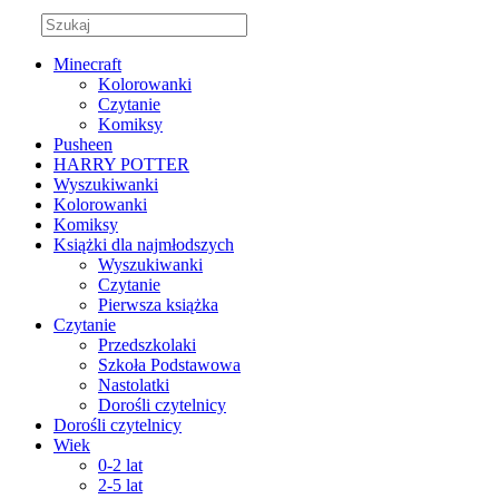
Minecraft
Kolorowanki
Czytanie
Komiksy
Pusheen
HARRY POTTER
Wyszukiwanki
Kolorowanki
Komiksy
Książki dla najmłodszych
Wyszukiwanki
Czytanie
Pierwsza książka
Czytanie
Przedszkolaki
Szkoła Podstawowa
Nastolatki
Dorośli czytelnicy
Dorośli czytelnicy
Wiek
0-2 lat
2-5 lat