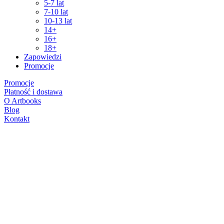
5-7 lat
7-10 lat
10-13 lat
14+
16+
18+
Zapowiedzi
Promocje
Promocje
Płatność i dostawa
O Artbooks
Blog
Kontakt