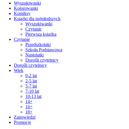
Wyszukiwanki
Kolorowanki
Komiksy
Książki dla najmłodszych
Wyszukiwanki
Czytanie
Pierwsza książka
Czytanie
Przedszkolaki
Szkoła Podstawowa
Nastolatki
Dorośli czytelnicy
Dorośli czytelnicy
Wiek
0-2 lat
2-5 lat
5-7 lat
7-10 lat
10-13 lat
14+
16+
18+
Zapowiedzi
Promocje