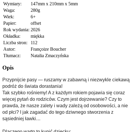
Wymiary:
147mm x 210mm x 5mm
Waga:
280g
Wiek:
6+
Papier:
offset
Rok wydania:
2026
Okładka:
miękka
Liczba stron:
112
Autor:
Françoize Boucher
Tłumacz:
Natalia Zmaczyńska
Opis
Przypnijcie pasy — ruszamy w zabawną i niezwykle ciekawą 
podróż do świata dorastania!
Tak szybko rośniemy! A z każdym rokiem pojawia się coraz 
więcej pytań do rodziców. Czym jest dojrzewanie? Czy to 
prawda, że nasze zalety i wady zależą od osobowości, a nie 
od płci? I jak zagadać do tego dziwnego stworzenia z 
sąsiedniej ławki…
Dlaczego warto to kupić dziecku: