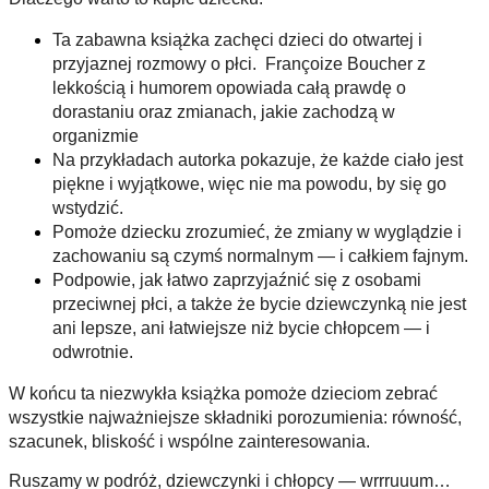
Ta zabawna książka zachęci dzieci do otwartej i 
przyjaznej rozmowy o płci.  Françoize Boucher z 
lekkością i humorem opowiada całą prawdę o 
dorastaniu oraz zmianach, jakie zachodzą w 
organizmie
Na przykładach autorka pokazuje, że każde ciało jest 
piękne i wyjątkowe, więc nie ma powodu, by się go 
wstydzić.
Pomoże dziecku zrozumieć, że zmiany w wyglądzie i 
zachowaniu są czymś normalnym — i całkiem fajnym.
Podpowie, jak łatwo zaprzyjaźnić się z osobami 
przeciwnej płci, a także że bycie dziewczynką nie jest 
ani lepsze, ani łatwiejsze niż bycie chłopcem — i 
odwrotnie.
W końcu ta niezwykła książka pomoże dzieciom zebrać 
wszystkie najważniejsze składniki porozumienia: równość, 
szacunek, bliskość i wspólne zainteresowania.
Ruszamy w podróż, dziewczynki i chłopcy — wrrruuum…